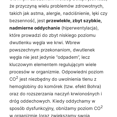
że przyczyną wielu problemów zdrowotnych,
takich jak astma, alergie, nadciśnienie, lęki czy
bezsenność, jest
przewlekłe, zbyt szybkie,
nadmierne oddychanie
(hiperwentylacja),
które prowadzi do zbyt niskiego poziomu
dwutlenku węgla we krwi. Wbrew
powszechnym przekonaniom, dwutlenek
węgla nie jest jedynie “odpadem”, lecz
kluczowym elementem regulującym wiele
procesów w organizmie. Odpowiedni poziom
2
CO
jest niezbędny do uwolnienia tlenu z
hemoglobiny do komórek (tzw. efekt Bohra)
oraz do rozszerzania naczyń krwionośnych i
dróg oddechowych. Kiedy oddychamy w
2
sposób dysfunkcyjny, obniżamy poziom CO
w organizmie (oraz zwiększamy swoją