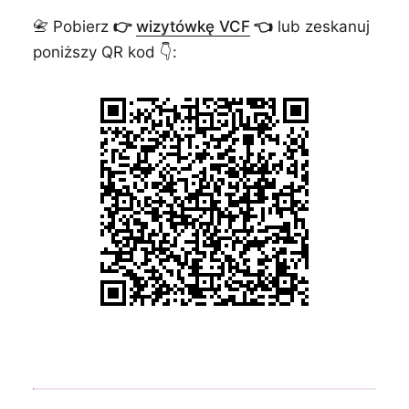
📇 Pobierz
👉
wizytówkę VCF
👈
lub zeskanuj
poniższy QR kod 👇: