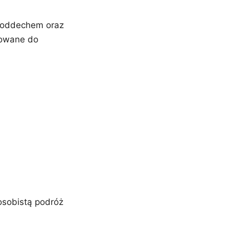
 z oddechem oraz
sowane do
osobistą podróż