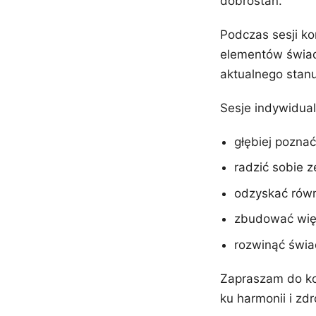
dobrostan.
Podczas sesji ko
elementów świad
aktualnego stanu
Sesje indywidual
głębiej poznać
radzić sobie z
odzyskać rów
zbudować wię
rozwinąć świa
Zapraszam do ko
ku harmonii i zdr