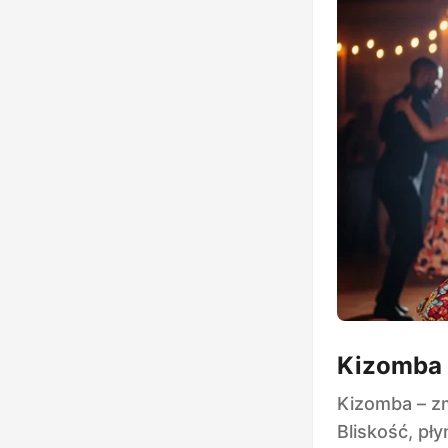
Kizomba
Kizomba – zm
Bliskość, pł