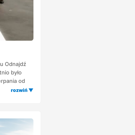
lu Odnajdź
tnio było
erpania od