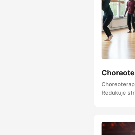
Choreoter
Choreoterapi
Redukuje str