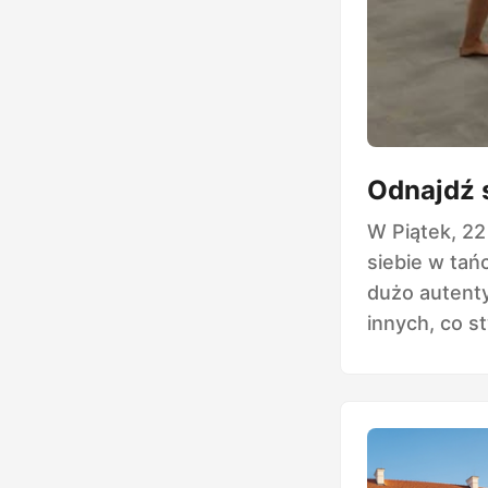
Odnajdź s
W Piątek, 22
siebie w tań
dużo autenty
innych, co s