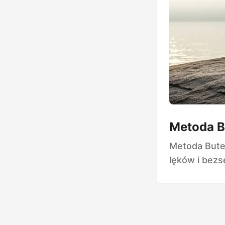
Metoda B
Metoda Butej
lęków i bezs